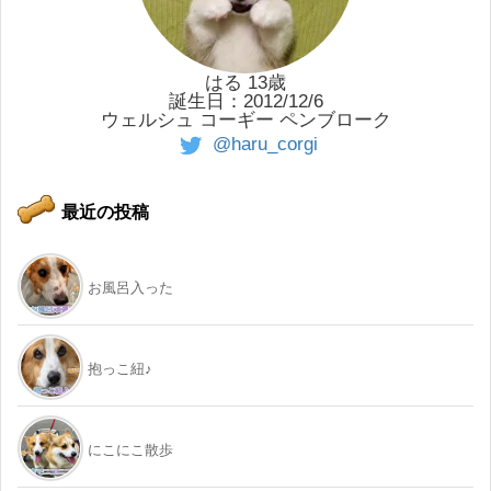
はる 13歳
誕生日：2012/12/6
ウェルシュ コーギー ペンブローク
@haru_corgi
最近の投稿
お風呂入った
抱っこ紐♪
にこにこ散歩