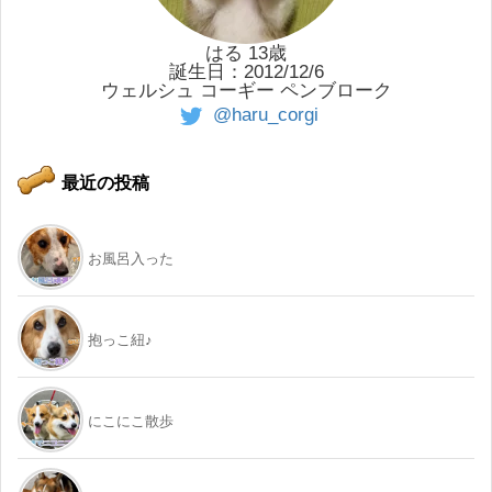
はる 13歳
誕生日：2012/12/6
ウェルシュ コーギー ペンブローク
@haru_corgi
最近の投稿
お風呂入った
抱っこ紐♪
にこにこ散歩