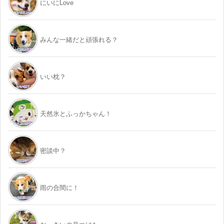
にいにLove
みんな一緒だと頑張れる？
いい枕？
天然氷とふっかちゃん！
密談中？
雨の合間に！