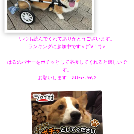
いつも読んでくれてありがとうございます。
ランキングに参加中ですｖ(*´∀｀*)ｖ
はるのバナーをポチッとして応援してくれると嬉しいで
す。
お願いします ฅU•ﻌ•Uฅﾜﾝ