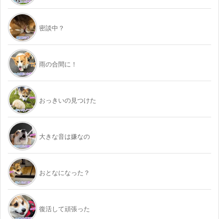
密談中？
雨の合間に！
おっきいの見つけた
大きな音は嫌なの
おとなになった？
復活して頑張った