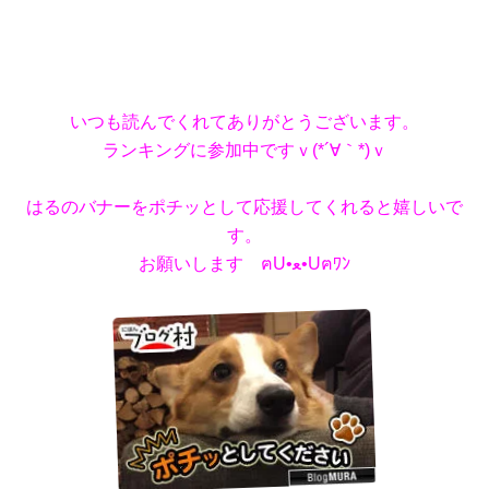
いつも読んでくれてありがとうございます。
ランキングに参加中ですｖ(*´∀｀*)ｖ
はるのバナーをポチッとして応援してくれると嬉しいで
す。
お願いします ฅU•ﻌ•Uฅﾜﾝ