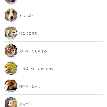
抱っこ紐♪
にこにこ散歩
兄にべったりすぎる
ご挨拶できてよかったね
興味津々なお方
兄待つ弟