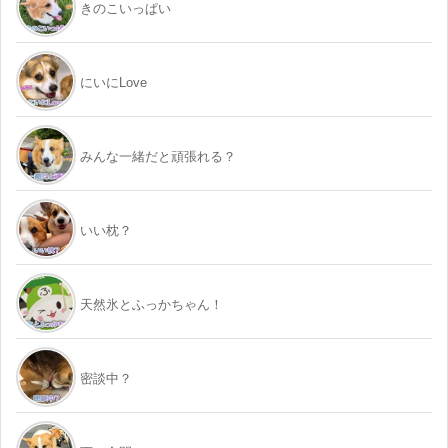
きのこいっぱい
にいにLove
みんな一緒だと頑張れる？
いい枕？
天然氷とふっかちゃん！
密談中？