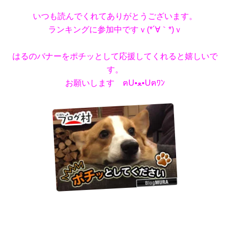
いつも読んでくれてありがとうございます。
ランキングに参加中ですｖ(*´∀｀*)ｖ
はるのバナーをポチッとして応援してくれると嬉しいで
す。
お願いします ฅU•ﻌ•Uฅﾜﾝ