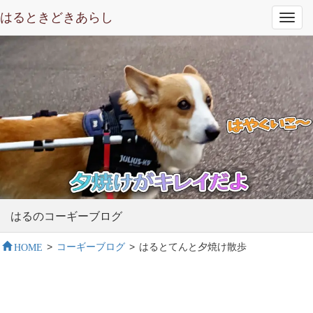
はるときどきあらし
Toggl
navig
はるのコーギーブログ
HOME
>
コーギーブログ
>
はるとてんと夕焼け散歩