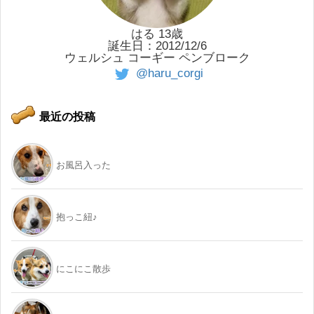
はる 13歳
誕生日：2012/12/6
ウェルシュ コーギー ペンブローク
@haru_corgi
最近の投稿
お風呂入った
抱っこ紐♪
にこにこ散歩