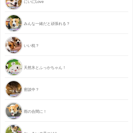
にいにLove
みんな一緒だと頑張れる？
いい枕？
天然氷とふっかちゃん！
密談中？
雨の合間に！