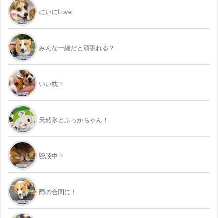
にいにLove
みんな一緒だと頑張れる？
いい枕？
天然氷とふっかちゃん！
密談中？
雨の合間に！