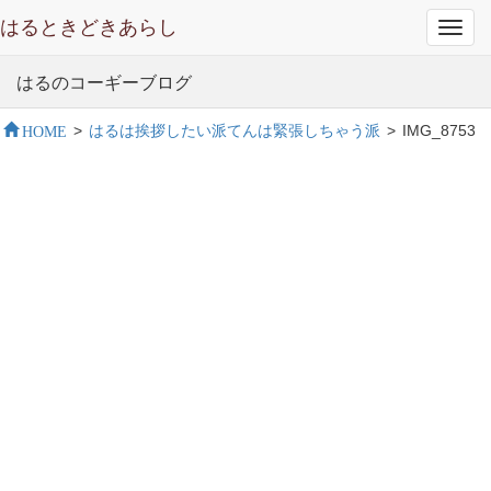
はるときどきあらし
Toggl
navig
はるのコーギーブログ
HOME
>
はるは挨拶したい派てんは緊張しちゃう派
>
IMG_8753