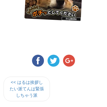
<< はるは挨拶し
たい派てんは緊張
しちゃう派