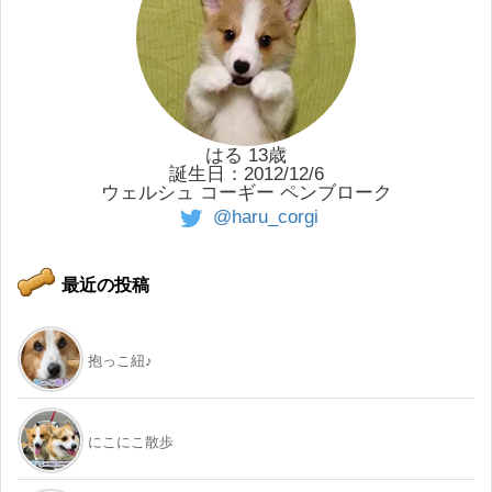
はる 13歳
誕生日：2012/12/6
ウェルシュ コーギー ペンブローク
@haru_corgi
最近の投稿
抱っこ紐♪
にこにこ散歩