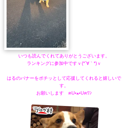
いつも読んでくれてありがとうございます。
ランキングに参加中ですｖ(*´∀｀*)ｖ
はるのバナーをポチッとして応援してくれると嬉しいで
す。
お願いします ฅU•ﻌ•Uฅﾜﾝ