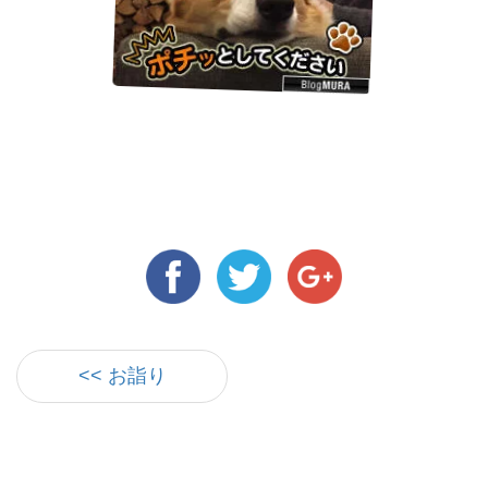
<< お詣り