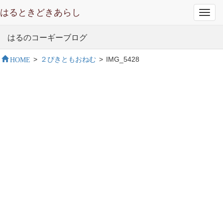
はるときどきあらし
Toggl
navig
はるのコーギーブログ
HOME
>
２ぴきともおねむ
>
IMG_5428