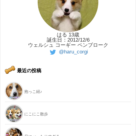
はる 13歳
誕生日：2012/12/6
ウェルシュ コーギー ペンブローク
@haru_corgi
最近の投稿
抱っこ紐♪
にこにこ散歩