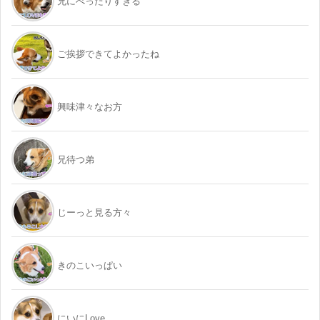
兄にべったりすぎる
ご挨拶できてよかったね
興味津々なお方
兄待つ弟
じーっと見る方々
きのこいっぱい
にいにLove