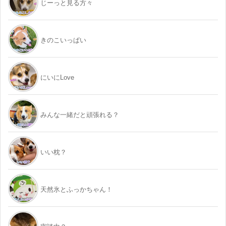
じーっと見る方々
きのこいっぱい
にいにLove
みんな一緒だと頑張れる？
いい枕？
天然氷とふっかちゃん！