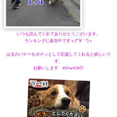
いつも読んでくれてありがとうございます。
ランキングに参加中ですｖ(*´∀｀*)ｖ
はるのバナーをポチッとして応援してくれると嬉しいで
す。
お願いします ฅU•ﻌ•Uฅﾜﾝ