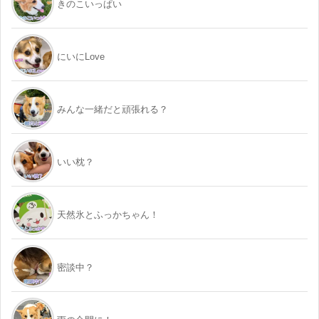
きのこいっぱい
にいにLove
みんな一緒だと頑張れる？
いい枕？
天然氷とふっかちゃん！
密談中？