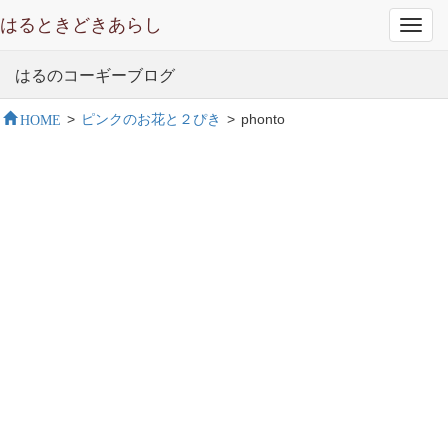
はるときどきあらし
Toggl
navig
はるのコーギーブログ
HOME
>
ピンクのお花と２ぴき
>
phonto