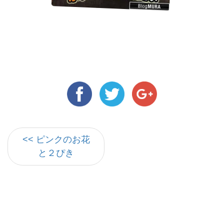
<< ピンクのお花
と２ぴき