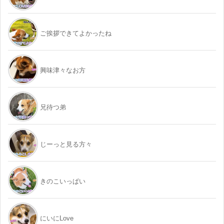
ご挨拶できてよかったね
興味津々なお方
兄待つ弟
じーっと見る方々
きのこいっぱい
にいにLove