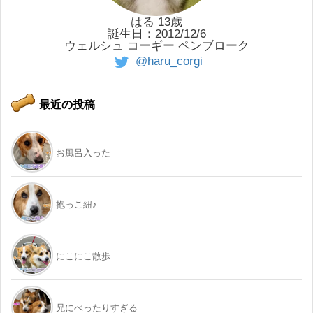
はる 13歳
誕生日：2012/12/6
ウェルシュ コーギー ペンブローク
@haru_corgi
最近の投稿
お風呂入った
抱っこ紐♪
にこにこ散歩
兄にべったりすぎる