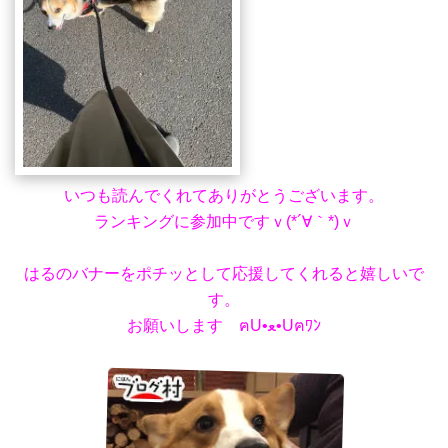
いつも読んでくれてありがとうございます。
ランキングに参加中ですｖ(*´∀｀*)ｖ
はるのバナーをポチッとして応援してくれると嬉しいで
す。
お願いします ฅU•ﻌ•Uฅﾜﾝ