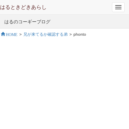
はるときどきあらし
Toggl
navig
はるのコーギーブログ
HOME
>
兄が来てるか確認する弟
>
phonto