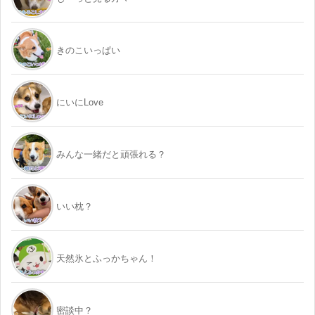
きのこいっぱい
にいにLove
みんな一緒だと頑張れる？
いい枕？
天然氷とふっかちゃん！
密談中？