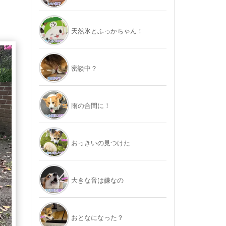
天然氷とふっかちゃん！
密談中？
雨の合間に！
おっきいの見つけた
大きな音は嫌なの
おとなになった？