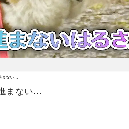
進まない…
進まない…