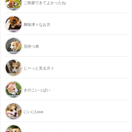
ご挨拶できてよかったね
興味津々なお方
兄待つ弟
じーっと見る方々
きのこいっぱい
にいにLove