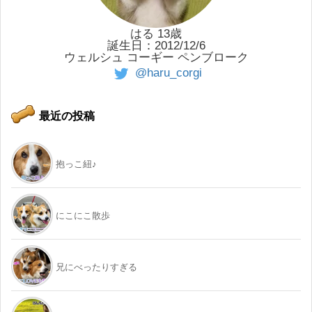
はる 13歳
誕生日：2012/12/6
ウェルシュ コーギー ペンブローク
@haru_corgi
最近の投稿
抱っこ紐♪
にこにこ散歩
兄にべったりすぎる