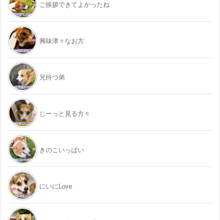
ご挨拶できてよかったね
興味津々なお方
兄待つ弟
じーっと見る方々
きのこいっぱい
にいにLove