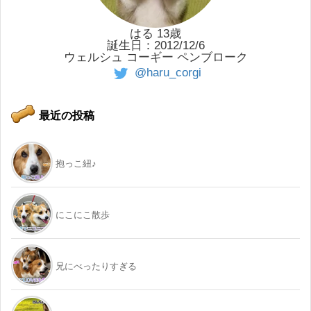
はる 13歳
誕生日：2012/12/6
ウェルシュ コーギー ペンブローク
@haru_corgi
最近の投稿
抱っこ紐♪
にこにこ散歩
兄にべったりすぎる