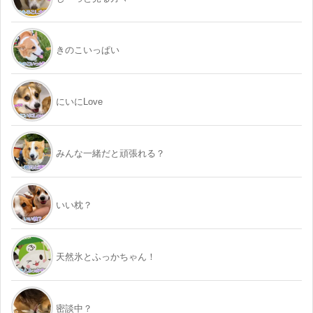
きのこいっぱい
にいにLove
みんな一緒だと頑張れる？
いい枕？
天然氷とふっかちゃん！
密談中？