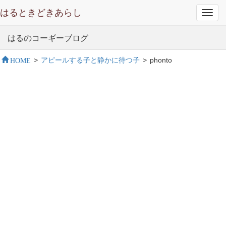
はるときどきあらし
Toggl
navig
はるのコーギーブログ
HOME
>
アピールする子と静かに待つ子
>
phonto