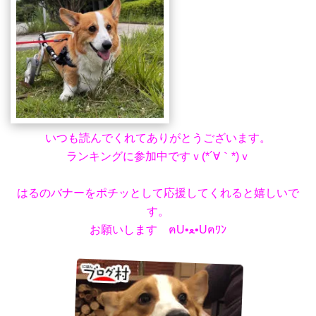
いつも読んでくれてありがとうございます。
ランキングに参加中ですｖ(*´∀｀*)ｖ
はるのバナーをポチッとして応援してくれると嬉しいで
す。
お願いします ฅU•ﻌ•Uฅﾜﾝ