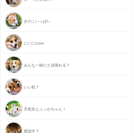
きのこいっぱい
にいにLove
みんな一緒だと頑張れる？
いい枕？
天然氷とふっかちゃん！
密談中？