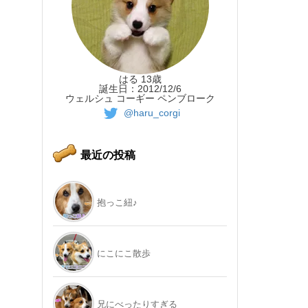
はる 13歳
誕生日：2012/12/6
ウェルシュ コーギー ペンブローク
@haru_corgi
最近の投稿
抱っこ紐♪
にこにこ散歩
兄にべったりすぎる