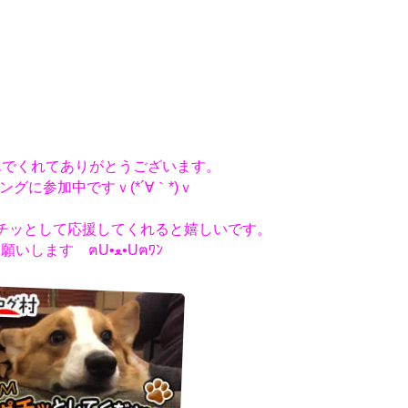
んでくれてありがとうございます。
ングに参加中ですｖ(*´∀｀*)ｖ
チッとして応援してくれると嬉しいです。
お願いします ฅU•ﻌ•Uฅﾜﾝ