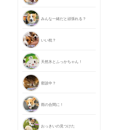
みんな一緒だと頑張れる？
いい枕？
天然氷とふっかちゃん！
密談中？
雨の合間に！
おっきいの見つけた