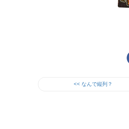
<< なんで縦列？