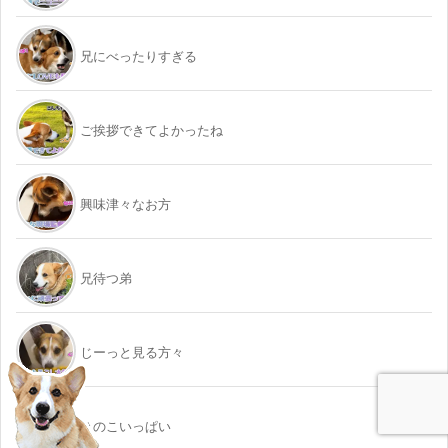
兄にべったりすぎる
ご挨拶できてよかったね
興味津々なお方
兄待つ弟
じーっと見る方々
きのこいっぱい