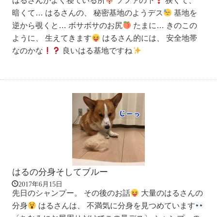
はるさんがよく寝ている所
ソファの下
狭くて、
暗くて… はるさんの、 秘密基地のようデス
基地を
逆から覗くと… ボサボサのお尻
たまに… きのこの
ように、 生えてきます
はるさん的には、 安全地帯
なのかな
良いはる基地ですね
はるの分身そしてブルー
2017年6月15日
先日のシャンプー。 その後のお話
大量のはるさんの
分身
はるさんは、 不満気に分身を見つめています