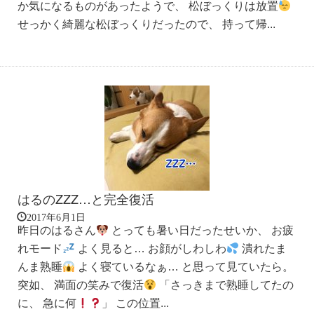
か気になるものがあったようで、 松ぼっくりは放置
せっかく綺麗な松ぼっくりだったので、 持って帰...
はるのZZZ…と完全復活
2017年6月1日
昨日のはるさん
とっても暑い日だったせいか、 お疲
れモード
よく見ると… お顔がしわしわ
潰れたま
んま熟睡
よく寝ているなぁ… と思って見ていたら。
突如、 満面の笑みで復活
「さっきまで熟睡してたの
に、 急に何
」 この位置...