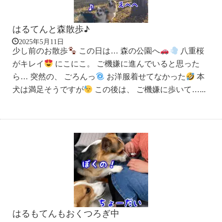
はるてんと森散歩♪
2025年5月11日
少し前のお散歩
この日は… 森の公園へ
八重桜
がキレイ
にこにこ。 ご機嫌に進んでいると思った
ら… 突然の、 ごろんっ
お洋服着せてなかった
本
犬は満足そうですが
この後は、 ご機嫌に歩いて…...
はるもてんもおくつろぎ中