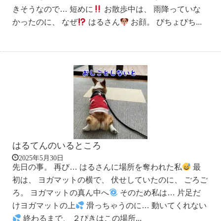
きそうなので… 短めに
お散歩中は、 雨降っていな
かったのに、 なぜ
はるさん
お顔。 びちょびち...
はるてんのいるところ
2025年5月30日
先日の事。 再び… はるさんに場所を奪われた私
最
初は、 ヨガマットの横で、 伏せしていたのに、 ごろご
ろ。 ヨガマットの真ん中へ
そのため私は… 片足だ
けヨガマットの上
滑っちゃうのに… 動いてくれない
終わるまで、 ２ぴきはこの場所...