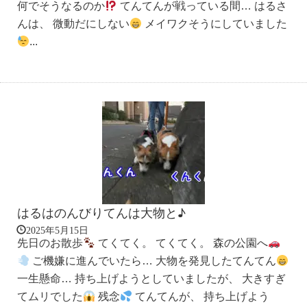
何でそうなるのか
てんてんが戦っている間… はるさ
んは、 微動だにしない
メイワクそうにしていました
...
はるはのんびりてんは大物と♪
2025年5月15日
先日のお散歩
てくてく。 てくてく。 森の公園へ
ご機嫌に進んでいたら… 大物を発見したてんてん
一生懸命… 持ち上げようとしていましたが、 大きすぎ
てムリでした
残念
てんてんが、 持ち上げよう