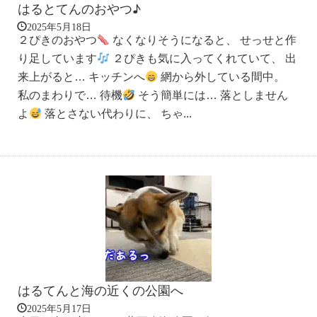
はるとてんのおやつ♪
2025年5月18日
２ぴきのおやつ
なくなりそうになると、 せっせと作
り足しています
２ぴきも気に入ってくれていて、 出
来上がると… キッチンへ
網から外している間中。
私のまわりで… 待機
そう簡単には… 落としません
よ
落とさない代わりに、 ちゃ...
はるてんと海の近くの公園へ
2025年5月17日