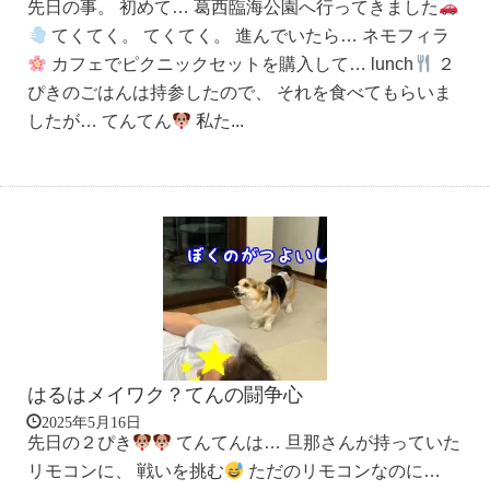
先日の事。 初めて… 葛西臨海公園へ行ってきました
てくてく。 てくてく。 進んでいたら… ネモフィラ
カフェでピクニックセットを購入して… lunch
２
ぴきのごはんは持参したので、 それを食べてもらいま
したが… てんてん
私た...
はるはメイワク？てんの闘争心
2025年5月16日
先日の２ぴき
てんてんは… 旦那さんが持っていた
リモコンに、 戦いを挑む
ただのリモコンなのに…