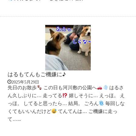
はるもてんもご機嫌に♪
2025年5月29日
先日のお散歩
この日も河川敷の公園へ
はるさ
ん久しぶりに… 走ってる
嬉しそうに… えっほ。 え
っほ。 してると思ったら… 結局。 ごろん
毎回しな
くてもいいんだけど
てんてんは… ご機嫌に走っ
て…...