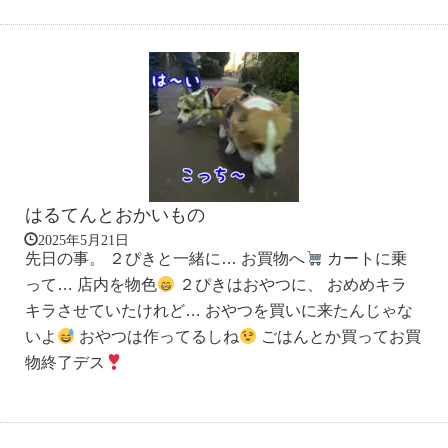
はるてんとおかいもの
2025年5月21日
先日の事。 ２ぴきと一緒に… お買物へ
カートに乗
って… 店内を物色
２ぴきはおやつに、 おめめキラ
キラさせていたけれど… おやつを買いに来たんじゃな
いよ
おやつは作ってるしね
ごはんとか買ってお買
物終了デス