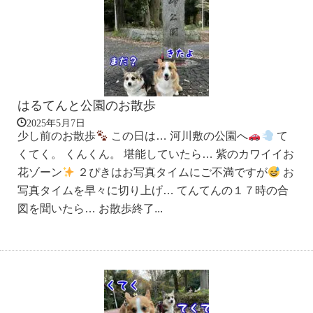
はるてんと公園のお散歩
2025年5月7日
少し前のお散歩
この日は… 河川敷の公園へ
て
くてく。 くんくん。 堪能していたら… 紫のカワイイお
花ゾーン
２ぴきはお写真タイムにご不満ですが
お
写真タイムを早々に切り上げ… てんてんの１７時の合
図を聞いたら… お散歩終了...