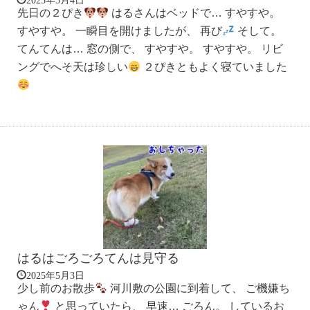
先日の２ぴき
はるさんはベッドで… すやすや。
すやすや。 一瞬目を開けましたが、 再び
そして。
てんてんは… 窓の側で、 すやすや。 すやすや。 リビ
ングでへそ天は珍しい
２ぴきともよく寝ていました
はるはごろごろてんは見守る
2025年5月3日
少し前のお散歩
河川敷の公園に到着して、 ご機嫌ち
ゃん
と思っていたら、 早速… ごろん。 しているお