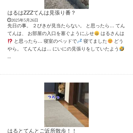
はるはZZZてんは見張り番？
2025年5月26日
先日の事。 ２ぴきが見当たらない。 と思ったら… てん
てんは、 お部屋の入口を塞ぐようにふせ
はるさんは
と思ったら… 寝室のベッドで
寝てました
どう
やら。 てんてんは… にいにの見張りをしていたよう
...
はるとてんとご近所散歩！！