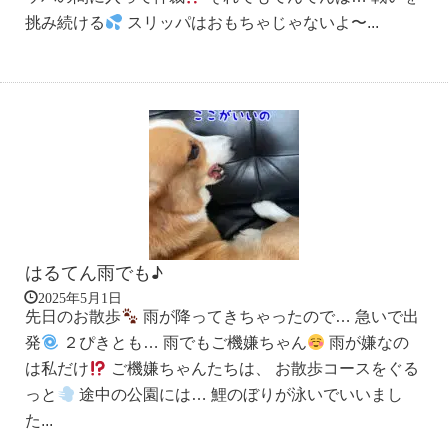
挑み続ける
スリッパはおもちゃじゃないよ〜...
はるてん雨でも♪
2025年5月1日
先日のお散歩
雨が降ってきちゃったので… 急いで出
発
２ぴきとも… 雨でもご機嫌ちゃん
雨が嫌なの
は私だけ
ご機嫌ちゃんたちは、 お散歩コースをぐる
っと
途中の公園には… 鯉のぼりが泳いでいいまし
た...