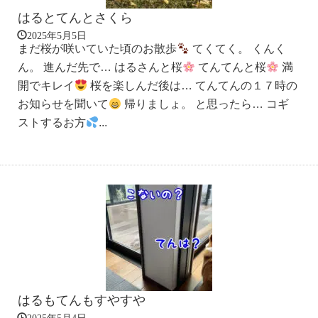
はるとてんとさくら
2025年5月5日
まだ桜が咲いていた頃のお散歩
てくてく。 くんく
ん。 進んだ先で… はるさんと桜
てんてんと桜
満
開でキレイ
桜を楽しんだ後は… てんてんの１７時の
お知らせを聞いて
帰りましょ。 と思ったら… コギ
ストするお方
...
はるもてんもすやすや
2025年5月4日