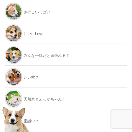
きのこいっぱい
にいにLove
みんな一緒だと頑張れる？
いい枕？
天然氷とふっかちゃん！
密談中？