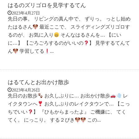
はるのズリゴロを見学するてん
2023年4月27日
先日の事。 リビングの真ん中で、 ずりっ。 っとし始め
たはるさん
最近ここで、 スライディングズリゴロす
るのが、 お気に入り
そんなはるさんを… 【にい
に…】 【ごろごろするのがいいの
】 見学するてんて
ん
学習してる
...
はるてんとお出かけ散歩
2023年4月26日
先日のお散歩
お久しぶりに… お出かけ散歩
レ
イクタウンへ
お久しぶりのレイクタウンで… 【こっ
ちでいい
】 『ひもからまったよ』 ご機嫌に、 てく
てく。 にっこり。 する２ぴき
この...