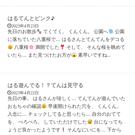
はるてんとピンク♪
2023年4月23日
先日のお散歩
てくてく。 くんくん。 公園へ
公園
に落ちていた八重桜で… はるさんとてんてんをデコる
八重桜
満開でした
そして、 そんな桜を眺めて
いたら… また見つけたお方が
素早いですね...
はる遊んでる！？てんは見守る
2023年4月22日
先日の事。 はるさんが珍しく… てんてんが遊んでいた
おもちゃの確認
早速開けられた穴を、 くんくん。
入念に… チェックしてると思ったら… 自分のおてて
を、 ぺろぺろ。 していただけでした
台になってち
ょうど良かったようです
そんなにいにを… 下から