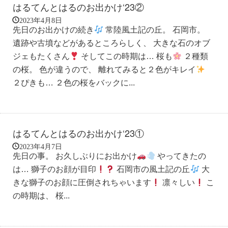
はるてんとはるのお出かけ‘23②
2023年4月8日
先日のお出かけの続き
常陸風土記の丘。 石岡市。
遺跡や古墳などがあるところらしく、 大きな石のオブ
ジェもたくさん
そしてこの時期は… 桜も
２種類
の桜。 色が違うので、 離れてみると２色がキレイ
２ぴきも… ２色の桜をバックに...
はるてんとはるのお出かけ‘23①
2023年4月7日
先日の事。 お久しぶりにお出かけ
やってきたの
は… 獅子のお顔が目印
石岡市の風土記の丘
大
きな獅子のお顔に圧倒されちゃいます
凛々しい
こ
の時期は、 桜...