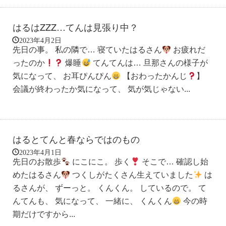
はるはZZZ…てんは見張り中？
2023年4月2日
先日の事。 私の隣で… 寝ていたはるさん
お疲れだ
ったのか
爆睡
てんてんは… 旦那さんの様子が
気になって、 お耳ぴんぴん
【おわったかんじ
】
会議が終わったか気になって、 気が気じゃない...
はるとてんと春ならではのもの
2023年4月1日
先日のお散歩
にこにこ。 歩く
そこで… 確認し始
めたはるさん
つくしがたくさん生えていました
は
るさんが、 ずーっと。 くんくん。 しているので。 て
んてんも、 気になって、 一緒に、 くんくん
今の時
期だけですから...