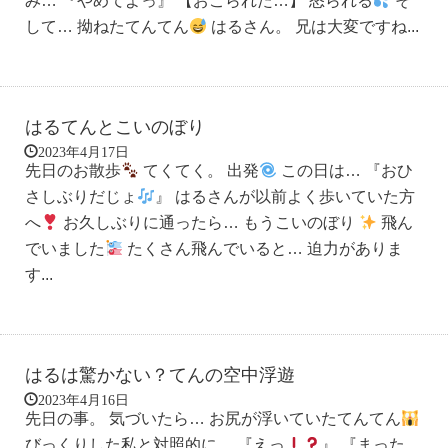
み… 『やめてよっ』 【おこられた…】 怒られる
そ
して… 拗ねたてんてん
はるさん。 兄は大変ですね...
はるてんとこいのぼり
2023年4月17日
先日のお散歩
てくてく。 出発
この日は… 『おひ
さしぶりだじょ
』 はるさんが以前よく歩いていた方
へ
お久しぶりに通ったら… もうこいのぼり
飛ん
でいました
たくさん飛んでいると… 迫力がありま
す...
はるは驚かない？てんの空中浮遊
2023年4月16日
先日の事。 気づいたら… お尻が浮いていたてんてん
びっくりした私と対照的に… 『えっ
』 『まった