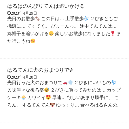
はるはのんびりてんは追いかける
2023年4月29日
先日のお散歩
この日は… 土手散歩
２ぴきともご
機嫌に… てくてく。 ぴょーんっ。 途中てんてんは…
綿帽子を追いかける
楽しいお散歩になりました
ま
た行こうね
はるてんに犬のおまつりで♪
2023年4月28日
先日行った犬のおまつりで
２ぴきにいいもの
興味津々な後ろ姿
２ぴきに買ってみたのは… カップ
ケーキ
カワイイ
早速… 欲しいあまり勝手に、 こ
ろん。 するてんてん
ゆっくり… 食べるはるさんの...