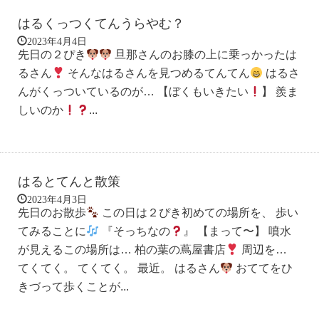
はるくっつくてんうらやむ？
2023年4月4日
先日の２ぴき
旦那さんのお膝の上に乗っかったは
るさん
そんなはるさんを見つめるてんてん
はるさ
んがくっついているのが… 【ぼくもいきたい
】 羨ま
しいのか
...
はるとてんと散策
2023年4月3日
先日のお散歩
この日は２ぴき初めての場所を、 歩い
てみることに
『そっちなの
』 【まって〜】 噴水
が見えるこの場所は… 柏の葉の蔦屋書店
周辺を…
てくてく。 てくてく。 最近。 はるさん
おててをひ
きづって歩くことが...