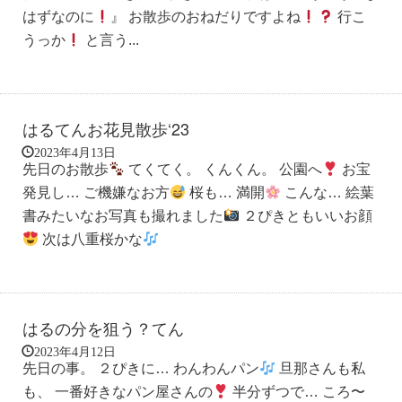
はずなのに
』 お散歩のおねだりですよね
行こ
うっか
と言う...
はるてんお花見散歩‘23
2023年4月13日
先日のお散歩
てくてく。 くんくん。 公園へ
お宝
発見し… ご機嫌なお方
桜も… 満開
こんな… 絵葉
書みたいなお写真も撮れました
２ぴきともいいお顔
次は八重桜かな
はるの分を狙う？てん
2023年4月12日
先日の事。 ２ぴきに… わんわんパン
旦那さんも私
も、 一番好きなパン屋さんの
半分ずつで… ころ〜