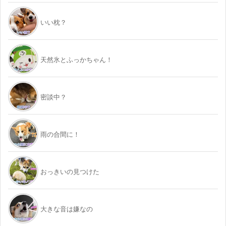
いい枕？
天然氷とふっかちゃん！
密談中？
雨の合間に！
おっきいの見つけた
大きな音は嫌なの