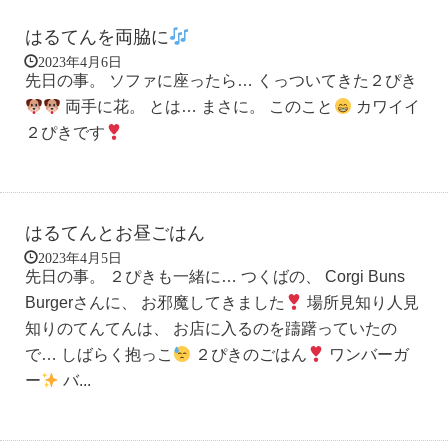
はるてんを両脇に
2023年4月6日
先日の事。 ソファに座ったら… くっついてきた２ぴき
両手に花。 とは… まさに。 このこと
カワイイ
２ぴきです
はるてんとお昼ごはん
2023年4月5日
先日の事。 ２ぴきも一緒に… つくばの、 Corgi Buns
Burgerさんに、 お邪魔してきました
場所見知り人見
知りのてんてんは、 お店に入るのを躊躇っていたの
で… しばらく抱っこ
２ぴきのごはん
ワンバーガ
ー
バ...