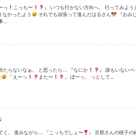
ーっ
こっち〜
』 いつも行かない方向へ、 行ってみよう
まなかったよう
それでも頑張って進んだはるさん
『おみ
..
当たらないなぁ。 と思ったら… 『なにか
』 誰もいないベ
た
「えーっ
また〜
」 ぼーっ。 っとして...
歩
てく。 進みながら… 『こっちでしょ〜
』 旦那さんの様子の