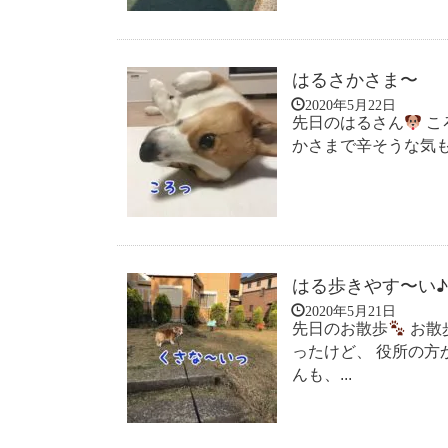
はるさかさま〜
2020年5月22日
先日のはるさん
こ
かさまで辛そうな気
はる歩きやす〜い♪
2020年5月21日
先日のお散歩
お散
ったけど、 役所の方
んも、...