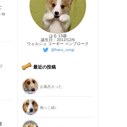
と
じゅ
はる 13歳
誕生日：2012/12/6
ウェルシュ コーギー ペンブローク
@haru_corgi
ッ
最近の投稿
お風呂入った
抱っこ紐♪
確