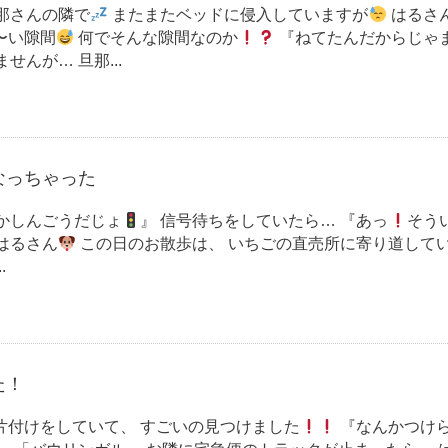
那さんの隣で
またまたベッドに侵入していますが
はるさ
〜い隙間
何でそんな隙間なのか
『ねてたんだからじゃ
せんが… 旦那...
なっちゃった
かしんごうだじょ
』 信号待ちをしていたら… 『あっ
そう
はるさん
この日のお散歩は、 いちごの直売所に寄り道して
.
た！
片付けをしていて、 すごいの見つけました
『なんかつけ