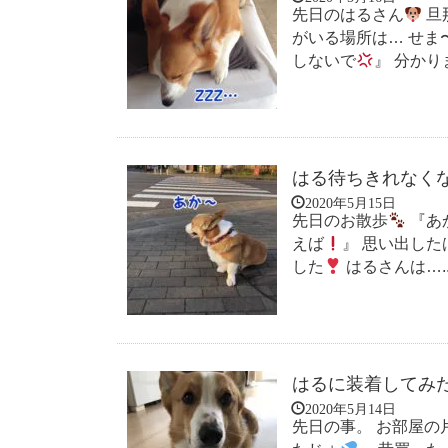
先日のはるさん
旦
がいる場所は… せま
しないで
』 分かりま
はる待ちきれなく
2020年5月15日
先日のお散歩
『あ
えば
』 思い出した
した
はるさんは…..
はるに装着してみ
2020年5月14日
先日の事。 お部屋の