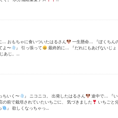
！
に… おもちゃに食いついたはるさん
一生懸命… 『ぼくちん
てよ〜
』 引っ張って
最終的に… 『だれにもあげないじょ
あじ。...
っちいく〜
』 ニコニコ。 出発したはるさん
途中で… 『い
お店の前で栽培されていたいちごに、 気づきました
いちごと
っ
』 欲しくなっちゃっ...