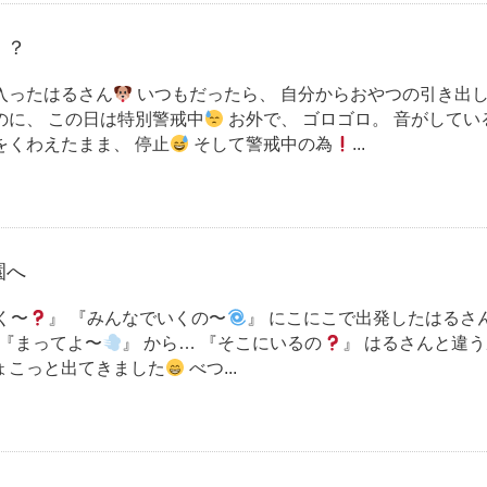
！？
入ったはるさん
いつもだったら、 自分からおやつの引き出
のに、 この日は特別警戒中
お外で、 ゴロゴロ。 音がしてい
をくわえたまま、 停止
そして警戒中の為
...
園へ
く〜
』 『みんなでいくの〜
』 にこにこで出発したはるさ
 『まってよ〜
』 から… 『そこにいるの
』 はるさんと違う
ょこっと出てきました
べつ...