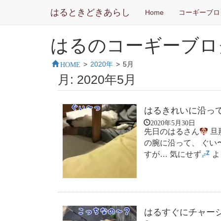
はるときどきあらし
Home
コーギーブロ
はるのコーギーブロ
HOME
>
2020年
>
5月
月:
2020年5月
はるきれいに沿っ
2020年5月30日
先日のはるさん
旦
の腕に沿って、 ぐい
すが… 気にせず
よ
はるすぐにチャー