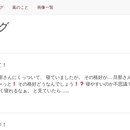
グ
嵐のこと
画像一覧
グ
て！
那さんにくっついて、 寝ていましたが。 その格好が… 旦那さ
〜っと
その格好どうなんでしょう
寝やすいのか不思議
く寝れるなぁ。 と見ていたら…...
ジ！