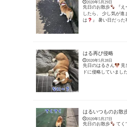
2020年5月29日
先日のお散歩
『え
したら、 少し気が進
は
』 暑い日だった事.
はる再び侵略
2020年5月28日
先日のはるさん
見
ドに侵略していまし
はるいつものお散
2020年5月27日
先日のお散歩
てく