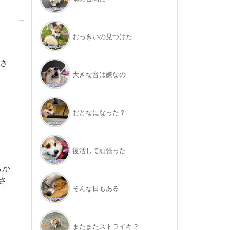
おっきいの見つけた
さ
大きな音は嫌なの
おとなになった？
復活して頑張った
らか
さ
そんな日もある
またまたストライキ？