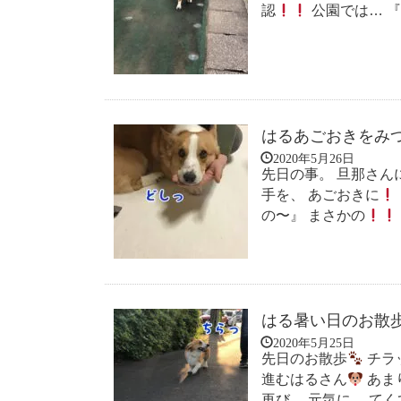
認
公園では… 
はるあごおきをみ
2020年5月26日
先日の事。 旦那さん
手を、 あごおきに
の〜』 まさかの
はる暑い日のお散
2020年5月25日
先日のお散歩
チラ
進むはるさん
あま
再び… 元気に、 て