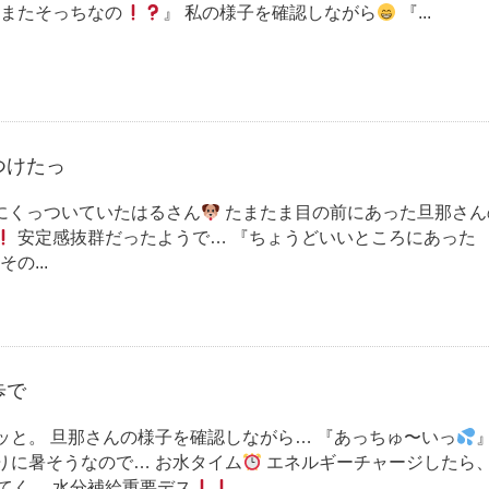
『またそっちなの
』 私の様子を確認しながら
『...
つけたっ
にくっついていたはるさん
たまたま目の前にあった旦那さん
安定感抜群だったようで… 『ちょうどいいところにあった
その...
歩で
ッと。 旦那さんの様子を確認しながら… 『あっちゅ〜いっ
りに暑そうなので… お水タイム
エネルギーチャージしたら
くてく。 水分補給重要デス
...