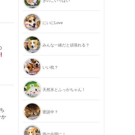
きのこいっぱい
にいにLove
みんな一緒だと頑張れる？
の
いい枕？
天然氷とふっかちゃん！
ち
密談中？
分か
雨の合間に！