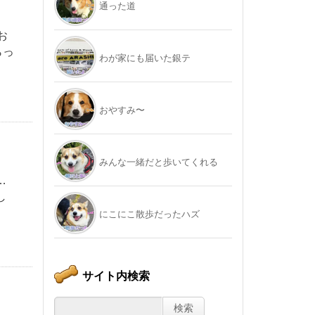
通った道
お
らっ
わが家にも届いた銀テ
おやすみ〜
みんな一緒だと歩いてくれる
…
し
にこにこ散歩だったハズ
サイト内検索