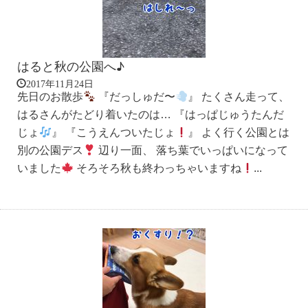
はると秋の公園へ♪
2017年11月24日
先日のお散歩
『だっしゅだ〜
』 たくさん走って、
はるさんがたどり着いたのは… 『はっぱじゅうたんだ
じょ
』 『こうえんついたじょ
』 よく行く公園とは
別の公園デス
辺り一面、 落ち葉でいっぱいになって
いました
そろそろ秋も終わっちゃいますね
...