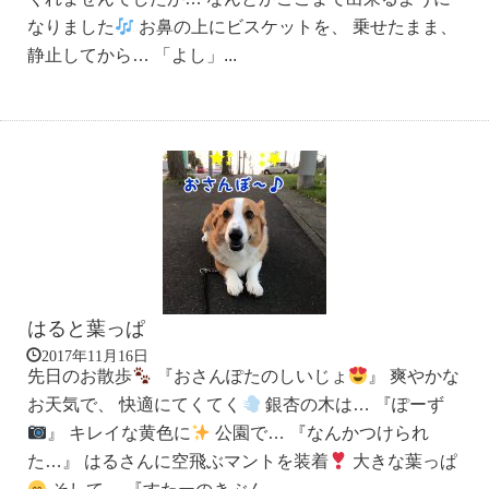
なりました
お鼻の上にビスケットを、 乗せたまま、
静止してから… 「よし」...
はると葉っぱ
2017年11月16日
先日のお散歩
『おさんぽたのしいじょ
』 爽やかな
お天気で、 快適にてくてく
銀杏の木は… 『ぽーず
』 キレイな黄色に
公園で… 『なんかつけられ
た…』 はるさんに空飛ぶマントを装着
大きな葉っぱ