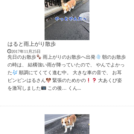
はると雨上がり散歩
2017年11月25日
先日のお散歩
雨上がりのお散歩へ出発
朝のお散歩
の時は、 結構強い雨が降っていたので、 やんでよかっ
た
順調にてくてく進む中。 大きな車の音で、 お耳
ピンピンはるさん
緊張のためかの
大あくび姿
を激写しました
この後… くん...