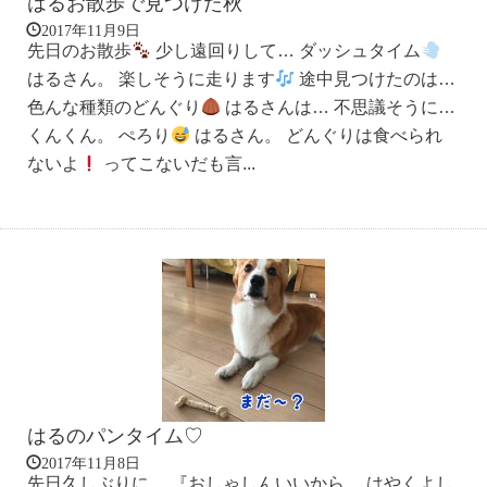
はるお散歩で見つけた秋
2017年11月9日
先日のお散歩
少し遠回りして… ダッシュタイム
はるさん。 楽しそうに走ります
途中見つけたのは…
色んな種類のどんぐり
はるさんは… 不思議そうに…
くんくん。 ぺろり
はるさん。 どんぐりは食べられ
ないよ
ってこないだも言...
はるのパンタイム♡
2017年11月8日
先日久しぶりに… 『おしゃしんいいから、 はやくよし