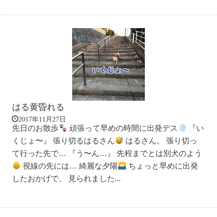
はる黄昏れる
2017年11月27日
先日のお散歩
頑張って早めの時間に出発デス
『い
くじょ〜』 張り切るはるさん
はるさん。 張り切っ
て行った先で… 『う〜ん…』 先程までとは別犬のよう
視線の先には… 綺麗な夕陽
ちょっと早めに出発
したおかげで、 見られました...