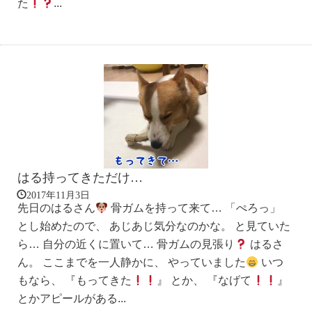
た
...
はる持ってきただけ…
2017年11月3日
先日のはるさん
骨ガムを持って来て… 「ぺろっ」
とし始めたので、 あじあじ気分なのかな。 と見ていた
ら… 自分の近くに置いて… 骨ガムの見張り
はるさ
ん。 ここまでを一人静かに、 やっていました
いつ
もなら、 『もってきた
』 とか、 『なげて
』
とかアピールがある...