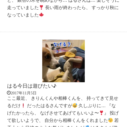
と、 銀杏の木を眺めながら… はるさんは… 楽しそうに
走っていました
長い雨が終わったら、 すっかり秋に
なっていました
はる今日は遊びたい♪
2017年11月5日
ここ最近、 きりんくんや相棒くんを、 持ってきて見せ
るだけ
だったはるさんですが
久しぶりに… 『な
げたかったら、 なげさせてあげてもいいよ〜
』 投げ
て欲しいようで、 自分から相棒くんをくれました
若