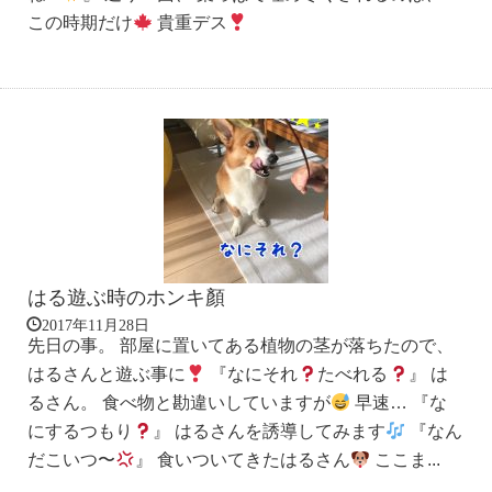
この時期だけ
貴重デス
はる遊ぶ時のホンキ顏
2017年11月28日
先日の事。 部屋に置いてある植物の茎が落ちたので、
はるさんと遊ぶ事に
『なにそれ
たべれる
』 は
るさん。 食べ物と勘違いしていますが
早速… 『な
にするつもり
』 はるさんを誘導してみます
『なん
だこいつ〜
』 食いついてきたはるさん
ここま...