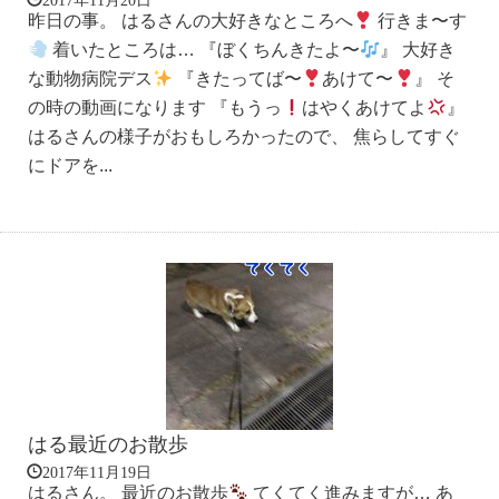
昨日の事。 はるさんの大好きなところへ
行きま〜す
着いたところは… 『ぼくちんきたよ〜
』 大好き
な動物病院デス
『きたってば〜
あけて〜
』 そ
の時の動画になります 『もうっ
はやくあけてよ
』
はるさんの様子がおもしろかったので、 焦らしてすぐ
にドアを...
はる最近のお散歩
2017年11月19日
はるさん。 最近のお散歩
てくてく進みますが… あ