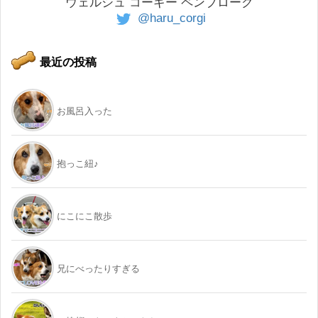
ウェルシュ コーギー ペンブローク
@haru_corgi
最近の投稿
お風呂入った
抱っこ紐♪
にこにこ散歩
兄にべったりすぎる