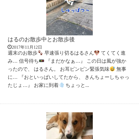
はるのお散歩中とお散歩後
2017年11月12日
週末のお散歩
早速張り切るはるさん
てくてく進
み… 信号待ち
『まだかなぁ…』 この日は風が強か
ったので、 はるさん。 お耳ピンピン緊張気味
無事
に… 『おといっぱいしてたから、 きんちょーしちゃっ
たじょ…』 お家に到着
ちょっと...