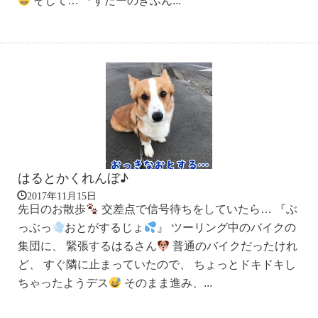
そして… 『すたーのきぶん...
はるとかくれんぼ♪
2017年11月15日
先日のお散歩
交差点で信号待ちをしていたら… 『ぶ
っぶっ
おとがするじょ
』 ツーリング中のバイクの
集団に、 緊張するはるさん
普通のバイクだったけれ
ど、 すぐ隣に止まっていたので、 ちょっとドキドキし
ちゃったようデス
そのまま進み、...