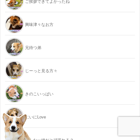
ご挨拶できてよかったね
興味津々なお方
兄待つ弟
じーっと見る方々
きのこいっぱい
にいにLove