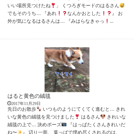
いい場所見つけたね
」 くつろぎモードのはるさん
でもそのうち… 『あれ
なんかおとした
』 お
外が気になるはるさんは… 『みはらなきゃっ
...
はると黄色の絨毯
2017年11月29日
先日のお散歩
いつものようにてくてく進むと… きれ
いな黄色の絨毯を見つけました
はるさん
きれいな
絨毯の上で… 決めポーズ
『はっぱたくさんきれいだ
ね〜
』 辺り一面、 葉っぱで埋め尽くされるのは、