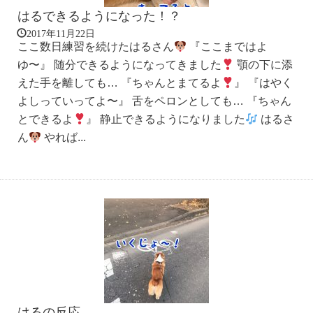
はるできるようになった！？
2017年11月22日
ここ数日練習を続けたはるさん
『ここまではよ
ゆ〜』 随分できるようになってきました
顎の下に添
えた手を離しても… 『ちゃんとまてるよ
』 『はやく
よしっていってよ〜』 舌をペロンとしても… 『ちゃん
とできるよ
』 静止できるようになりました
はるさ
ん
やれば...
はるの反応