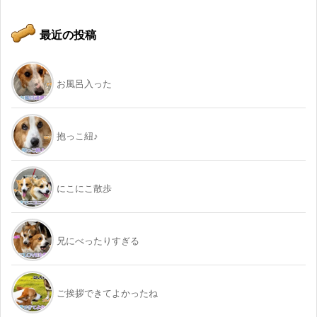
最近の投稿
お風呂入った
抱っこ紐♪
にこにこ散歩
兄にべったりすぎる
ご挨拶できてよかったね