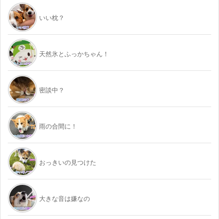
いい枕？
天然氷とふっかちゃん！
密談中？
雨の合間に！
おっきいの見つけた
大きな音は嫌なの