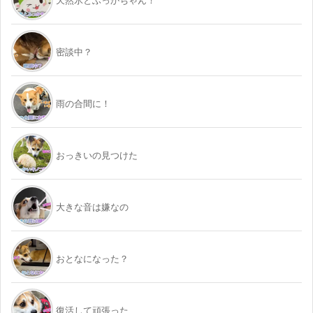
天然氷とふっかちゃん！
密談中？
雨の合間に！
おっきいの見つけた
大きな音は嫌なの
おとなになった？
復活して頑張った