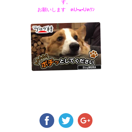
す。
お願いします ฅU•ﻌ•Uฅﾜﾝ