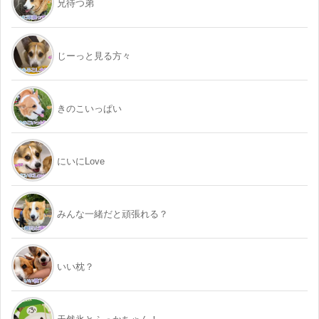
兄待つ弟
じーっと見る方々
きのこいっぱい
にいにLove
みんな一緒だと頑張れる？
いい枕？