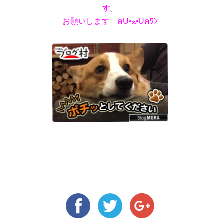
す。
お願いします ฅU•ﻌ•Uฅﾜﾝ