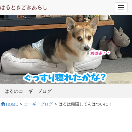
はるときどきあらし
Toggl
navig
はるのコーギーブログ
HOME
>
コーギーブログ
>
はるは頭隠してんはついに！