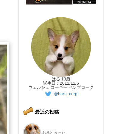
はる 13歳
誕生日：2012/12/6
ウェルシュ コーギー ペンブローク
@haru_corgi
最近の投稿
お風呂入った