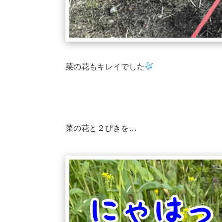
菜の花もキレイでした
菜の花と２ぴきを…