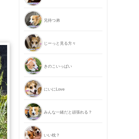
兄待つ弟
じーっと見る方々
きのこいっぱい
にいにLove
みんな一緒だと頑張れる？
いい枕？