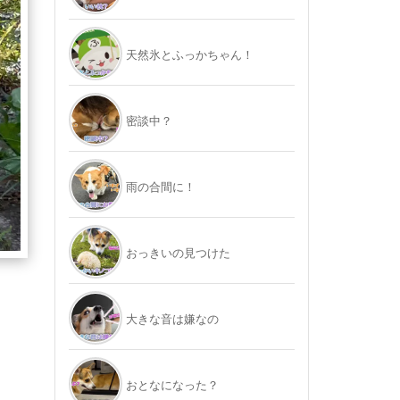
天然氷とふっかちゃん！
密談中？
雨の合間に！
おっきいの見つけた
大きな音は嫌なの
おとなになった？