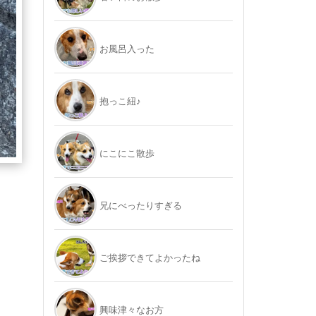
お風呂入った
抱っこ紐♪
にこにこ散歩
兄にべったりすぎる
ご挨拶できてよかったね
興味津々なお方