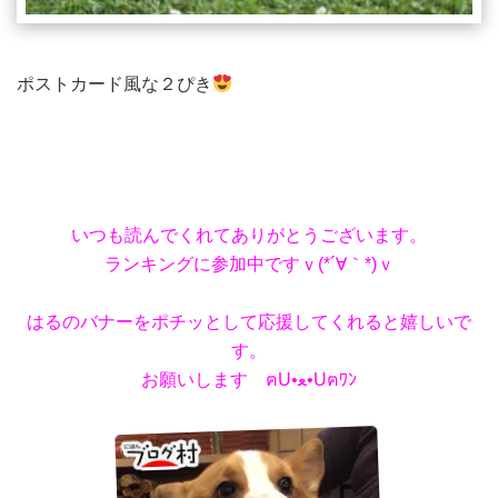
ポストカード風な２ぴき
いつも読んでくれてありがとうございます。
ランキングに参加中ですｖ(*´∀｀*)ｖ
はるのバナーをポチッとして応援してくれると嬉しいで
す。
お願いします ฅU•ﻌ•Uฅﾜﾝ