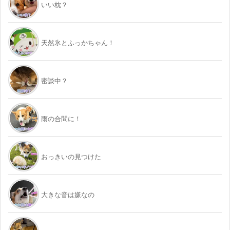
いい枕？
天然氷とふっかちゃん！
密談中？
雨の合間に！
おっきいの見つけた
大きな音は嫌なの