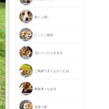
抱っこ紐♪
にこにこ散歩
兄にべったりすぎる
ご挨拶できてよかったね
興味津々なお方
兄待つ弟