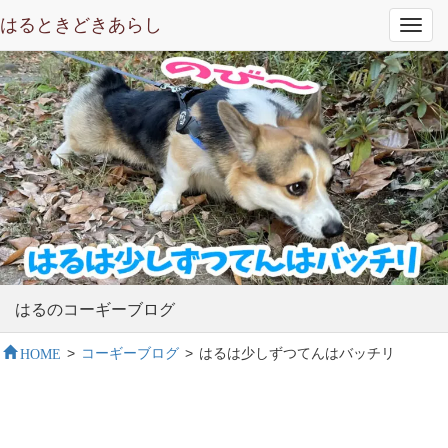
はるときどきあらし
Toggl
navig
はるのコーギーブログ
HOME
>
コーギーブログ
>
はるは少しずつてんはバッチリ