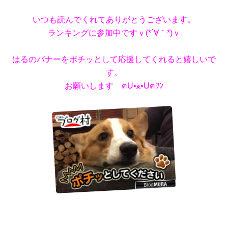
いつも読んでくれてありがとうございます。
ランキングに参加中ですｖ(*´∀｀*)ｖ
はるのバナーをポチッとして応援してくれると嬉しいで
す。
お願いします ฅU•ﻌ•Uฅﾜﾝ