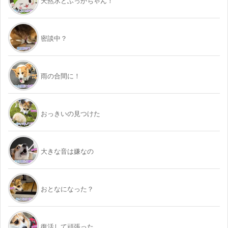
天然氷とふっかちゃん！
密談中？
雨の合間に！
おっきいの見つけた
大きな音は嫌なの
おとなになった？
復活して頑張った