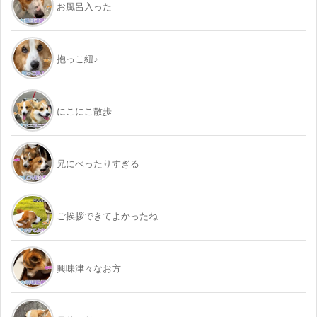
お風呂入った
抱っこ紐♪
にこにこ散歩
兄にべったりすぎる
ご挨拶できてよかったね
興味津々なお方