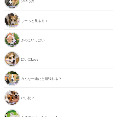
兄待つ弟
じーっと見る方々
きのこいっぱい
にいにLove
みんな一緒だと頑張れる？
いい枕？