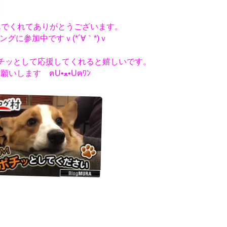
んでくれてありがとうございます。
ングに参加中ですｖ(*´∀｀*)ｖ
チッとして応援してくれると嬉しいです。
お願いします ฅU•ﻌ•Uฅﾜﾝ