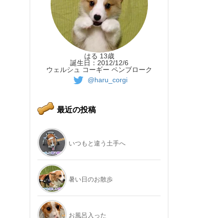
はる 13歳
誕生日：2012/12/6
ウェルシュ コーギー ペンブローク
@haru_corgi
最近の投稿
いつもと違う土手へ
暑い日のお散歩
お風呂入った