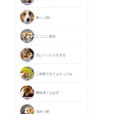
抱っこ紐♪
にこにこ散歩
兄にべったりすぎる
ご挨拶できてよかったね
興味津々なお方
兄待つ弟