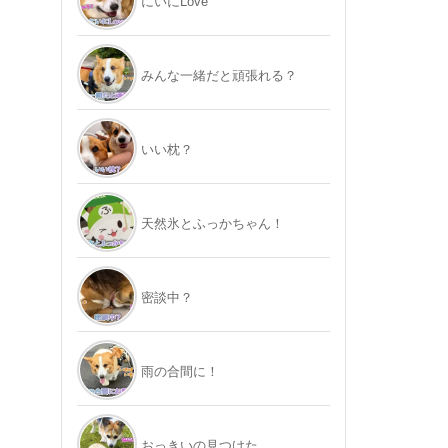
にいにLove
みんな一緒だと頑張れる？
いい枕？
天然氷とふっかちゃん！
密談中？
雨の合間に！
おっきいの見つけた