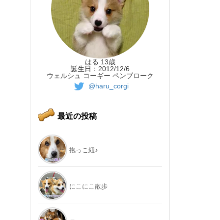
はる 13歳
誕生日：2012/12/6
ウェルシュ コーギー ペンブローク
@haru_corgi
最近の投稿
抱っこ紐♪
にこにこ散歩