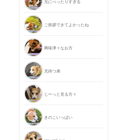
兄にべったりすぎる
ご挨拶できてよかったね
興味津々なお方
兄待つ弟
じーっと見る方々
きのこいっぱい