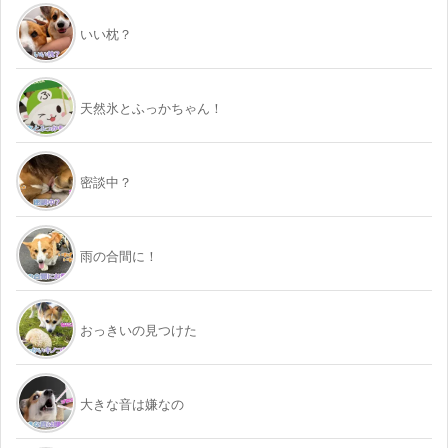
いい枕？
天然氷とふっかちゃん！
密談中？
雨の合間に！
おっきいの見つけた
大きな音は嫌なの