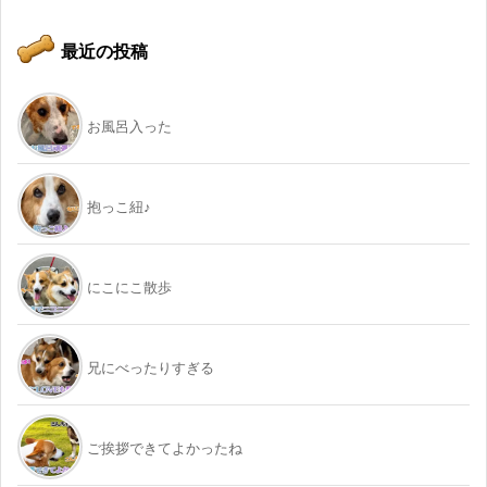
最近の投稿
お風呂入った
抱っこ紐♪
にこにこ散歩
兄にべったりすぎる
ご挨拶できてよかったね