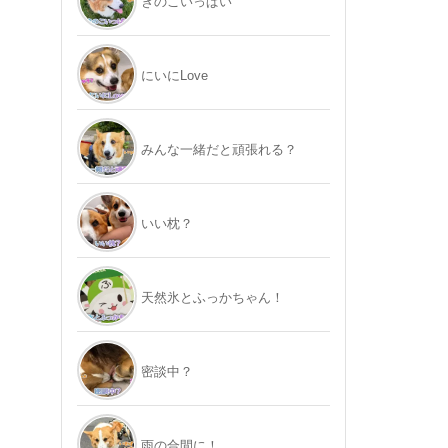
きのこいっぱい
にいにLove
みんな一緒だと頑張れる？
いい枕？
天然氷とふっかちゃん！
密談中？
雨の合間に！