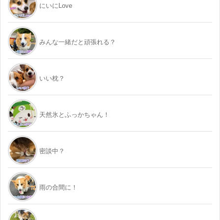
にいにLove
みんな一緒だと頑張れる？
いい枕？
天然氷とふっかちゃん！
密談中？
雨の合間に！