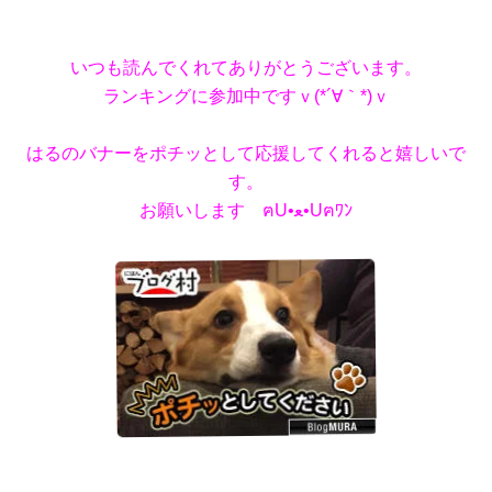
いつも読んでくれてありがとうございます。
ランキングに参加中ですｖ(*´∀｀*)ｖ
はるのバナーをポチッとして応援してくれると嬉しいで
す。
お願いします ฅU•ﻌ•Uฅﾜﾝ