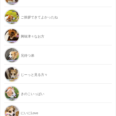
ご挨拶できてよかったね
興味津々なお方
兄待つ弟
じーっと見る方々
きのこいっぱい
にいにLove