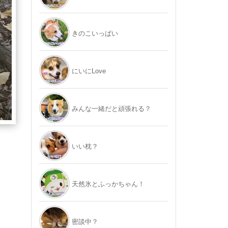
きのこいっぱい
にいにLove
みんな一緒だと頑張れる？
いい枕？
天然氷とふっかちゃん！
密談中？