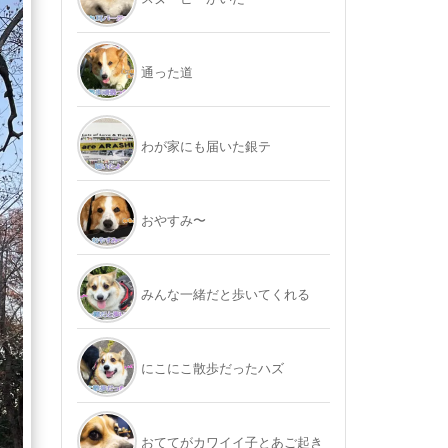
通った道
わが家にも届いた銀テ
おやすみ〜
みんな一緒だと歩いてくれる
にこにこ散歩だったハズ
おててがカワイイ子とあご起き