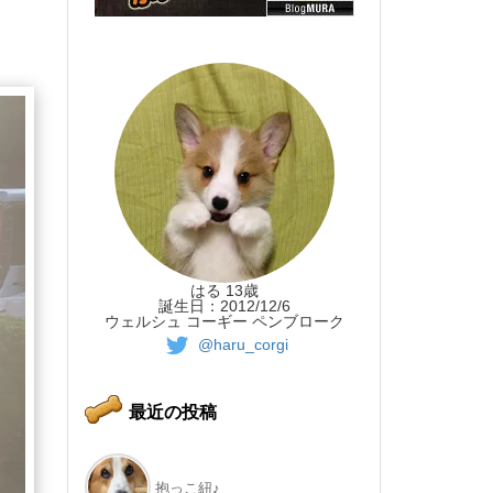
はる 13歳
誕生日：2012/12/6
ウェルシュ コーギー ペンブローク
@haru_corgi
最近の投稿
抱っこ紐♪