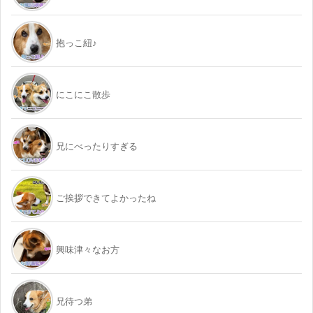
抱っこ紐♪
にこにこ散歩
兄にべったりすぎる
ご挨拶できてよかったね
興味津々なお方
兄待つ弟