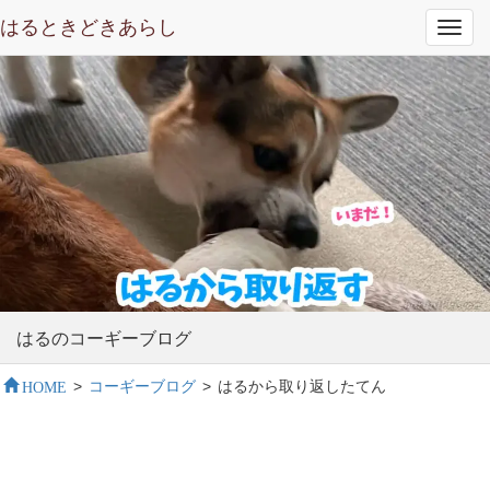
はるときどきあらし
Toggl
navig
はるのコーギーブログ
HOME
>
コーギーブログ
>
はるから取り返したてん