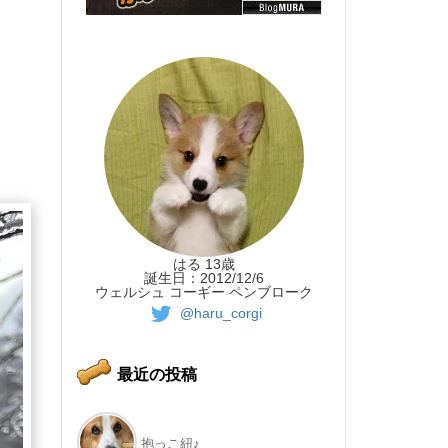
はる 13歳
誕生日：2012/12/6
ウェルシュ コーギー ペンブローク
@haru_corgi
最近の投稿
抱っこ紐♪