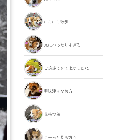
にこにこ散歩
兄にべったりすぎる
ご挨拶できてよかったね
興味津々なお方
兄待つ弟
じーっと見る方々