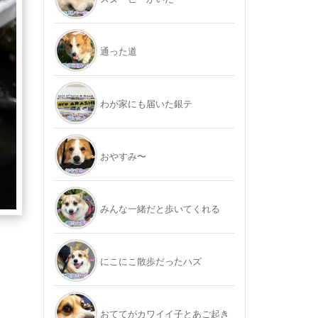
通った道
わが家にも届いた銀テ
おやすみ〜
みんな一緒だと歩いてくれる
にこにこ散歩だったハズ
おててがカワイイ子とあご起き