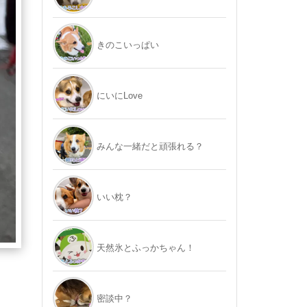
きのこいっぱい
にいにLove
みんな一緒だと頑張れる？
いい枕？
天然氷とふっかちゃん！
密談中？