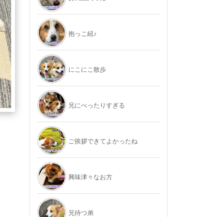
抱っこ紐♪
にこにこ散歩
兄にべったりすぎる
ご挨拶できてよかったね
興味津々なお方
兄待つ弟