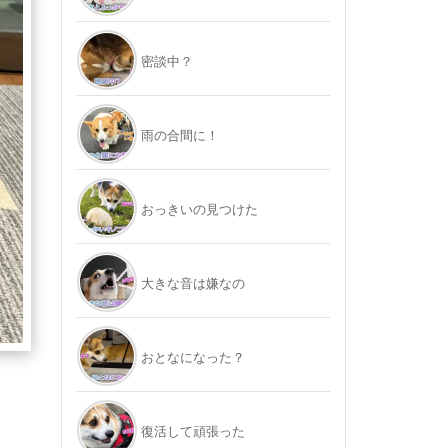
密談中？
雨の合間に！
おっきいの見つけた
大きな音は嫌なの
おとなになった？
復活して頑張った