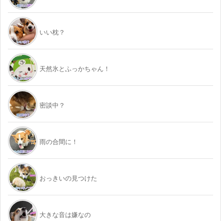
いい枕？
天然氷とふっかちゃん！
密談中？
雨の合間に！
おっきいの見つけた
大きな音は嫌なの