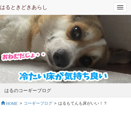
はるときどきあらし
Toggl
navig
はるのコーギーブログ
HOME
>
コーギーブログ
>
はるもてんも床がいい！？