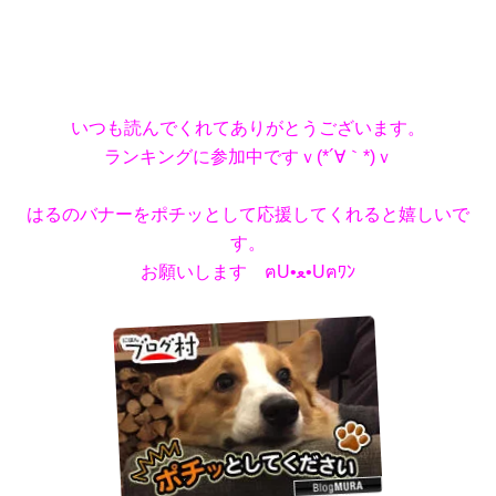
いつも読んでくれてありがとうございます。
ランキングに参加中ですｖ(*´∀｀*)ｖ
はるのバナーをポチッとして応援してくれると嬉しいで
す。
お願いします ฅU•ﻌ•Uฅﾜﾝ