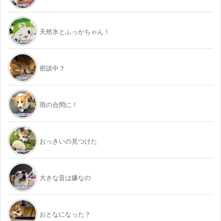
天然氷とふっかちゃん！
密談中？
雨の合間に！
おっきいの見つけた
大きな音は嫌なの
おとなになった？