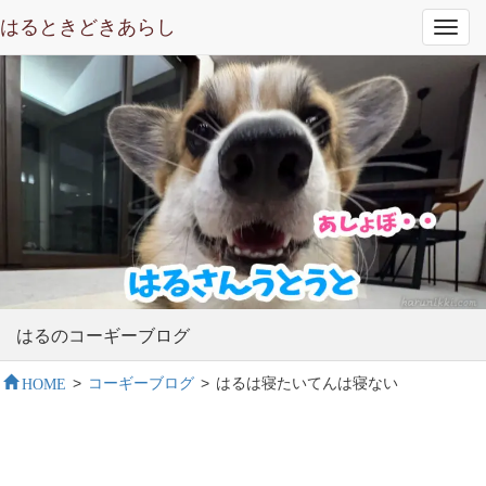
はるときどきあらし
Toggl
navig
はるのコーギーブログ
HOME
>
コーギーブログ
>
はるは寝たいてんは寝ない