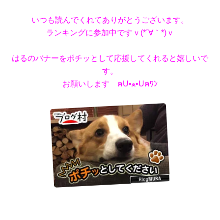
いつも読んでくれてありがとうございます。
ランキングに参加中ですｖ(*´∀｀*)ｖ
はるのバナーをポチッとして応援してくれると嬉しいで
す。
お願いします ฅU•ﻌ•Uฅﾜﾝ