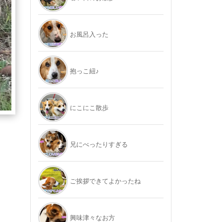
お風呂入った
抱っこ紐♪
にこにこ散歩
兄にべったりすぎる
ご挨拶できてよかったね
興味津々なお方