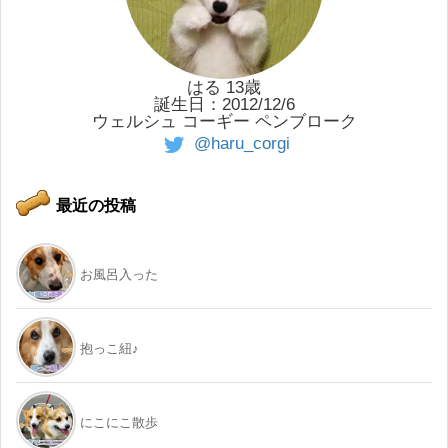
はる 13歳
誕生日：2012/12/6
ウェルシュ コーギー ペンブローク
@haru_corgi
最近の投稿
お風呂入った
抱っこ紐♪
にこにこ散歩