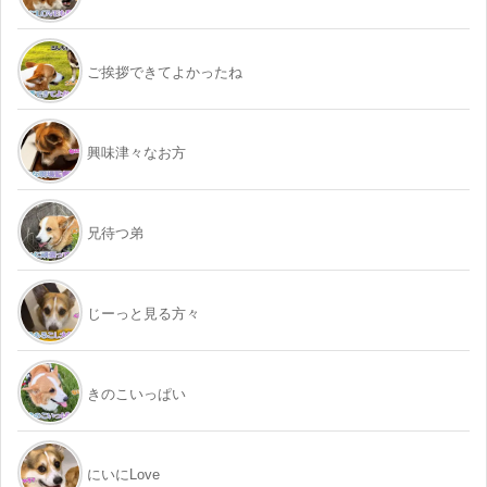
ご挨拶できてよかったね
興味津々なお方
兄待つ弟
じーっと見る方々
きのこいっぱい
にいにLove