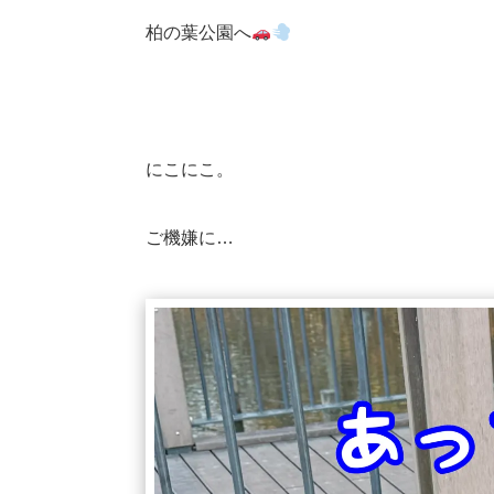
柏の葉公園へ
にこにこ。
ご機嫌に…