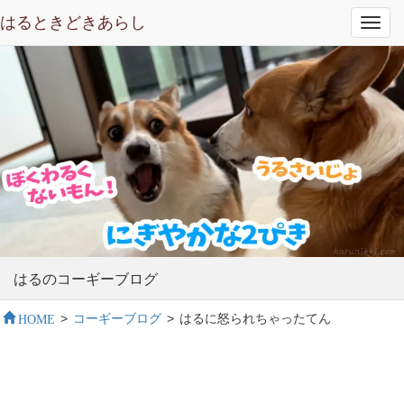
はるときどきあらし
Toggl
navig
はるのコーギーブログ
HOME
>
コーギーブログ
>
はるに怒られちゃったてん