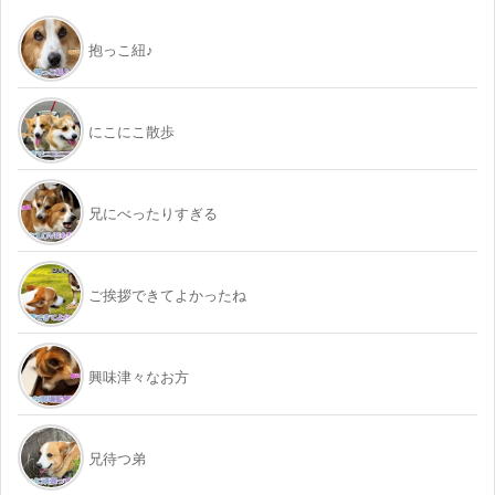
抱っこ紐♪
にこにこ散歩
兄にべったりすぎる
ご挨拶できてよかったね
興味津々なお方
兄待つ弟